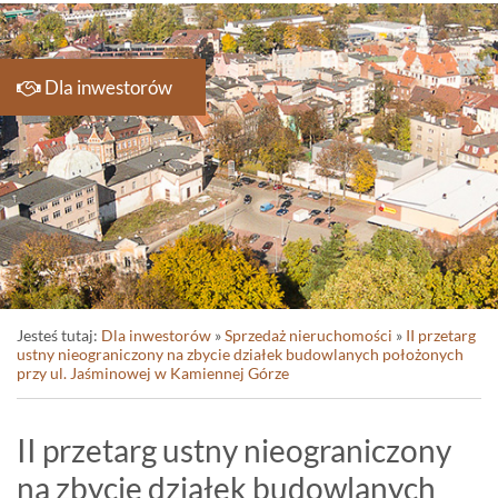
Dla inwestorów
Jesteś tutaj:
Dla inwestorów
»
Sprzedaż nieruchomości
»
II przetarg
ustny nieograniczony na zbycie działek budowlanych położonych
przy ul. Jaśminowej w Kamiennej Górze
II przetarg ustny nieograniczony
na zbycie działek budowlanych